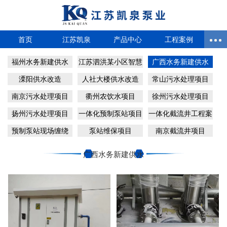
首页
江苏凯泉
产品中心
工程案例
福州水务新建供水
江苏泗洪某小区智慧
广西水务新建供水
泵房
溧阳供水改造
人社大楼供水改造
常山污水处理项目
南京污水处理项目
衢州农饮水项目
徐州污水处理项目
扬州污水处理项目
一体化预制泵站项目
一体化截流井工程案
例
预制泵站现场缠绕
泵站维保项目
南京截流井项目
广西水务新建供水